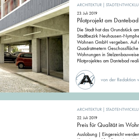
ARCHITEKTUR
|
STADTENTWICKL
23. Juli 2019
Pilotprojekt am Danteb
Die Stadt hat das Grundstück am
Stadtbezirk Neuhausen-Nymp
Wohnen GmbH vergeben. Auf 
Quadratmetern Geschossfläche 
Wohnungen in Stelzenbauweise
Pilotprojektes am Dantebad realis
von der Redaktion 
ARCHITEKTUR
|
STADTENTWICKL
22. Juli 2019
Preis für Qualität im Wo
Auslobung | Eingereicht werden