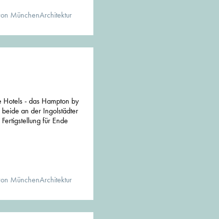
von MünchenArchitektur
 Hotels - das Hampton by
 beide an der Ingolstädter
Fertigstellung für Ende
von MünchenArchitektur