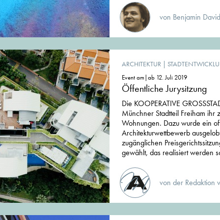
von Benjamin David
ARCHITEKTUR
|
STADTENTWICKL
Event am|ab 12. Juli 2019
Öffentliche Jurysitzung
Die KOOPERATIVE GROSSSTADT
Münchner Stadtteil Freiham ihr z
Wohnungen. Dazu wurde ein of
Architekturwettbewerb ausgelobt.
zugänglichen Preisgerichtssitzun
gewählt, das realisiert werden so
von der Redaktion 