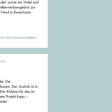
del, sowie ein Hotel und
ettbewerbsergebnis zur
s Nord in Rosenheim.
von MünchenArchitektur
UNG
et. Die
ossen. Der Aushub ist in
: Der Rohbau für das im
te Projekt kupa –
artet.