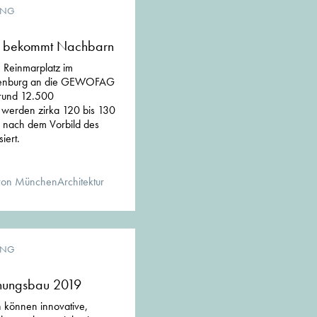
UNG
ad bekommt Nachbarn
 Reinmarplatz im
henburg an die GEWOFAG
rund 12.500
werden zirka 120 bis 130
 nach dem Vorbild des
iert.
von MünchenArchitektur
UNG
hnungsbau 2019
 können innovative,