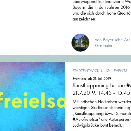
überwiegend frei finanzierte W
Bayern, die in den Jahren 2016 
und die sich durch hohe Qualitä
auszeichnen.
von Bayerische Arc
Gastautor
STADTENTWICKLUNG
|
EVENTS
Event am|ab 21. Juli 2019
Kunsthappening für die #
21.7.2019, 14.45 - 15.45
Mit indischen Holifarben werden
wichtigen Stadtratsentscheidun
„Kunsthappening bzw. Demonstra
#AutofreieIsar" alle Autospure
Ludwigsbrücke bunt bemalt.