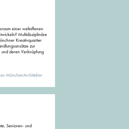
sraum einer weltoffenen
twickeln? Multidisziplinäre
nchner Kreativquartier
andlungsansätze zur
 und deren Verknüpfung
von MünchenArchitektur
ote, Senioren- und