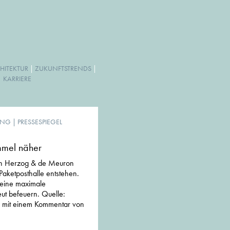
HITEKTUR
|
ZUKUNFTSTRENDS
|
|
KARRIERE
UNG
|
PRESSESPIEGEL
mel näher
on Herzog & de Meuron
Paketposthalle entstehen.
 eine maximale
t befeuern. Quelle:
9 mit einem Kommentar von