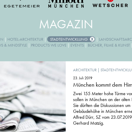
MAGAZIN
GN
|
HOTEL-ARCHITEKTUR
|
STADTENTWICKLUNG
|
LANDSCHAFTSARC
WS & MINDSTYLE
|
PRODUCTS WE LOVE
|
EVENTS
|
BÜCHER, FILME & KUNST
ARCHITEKTUR
|
STADTENTWICKL
23. Juli 2019
München kommt dem Him
Zwei 155 Meter hohe Türme v
sollen in München an der alten 
Sie dürften die Diskussionen um
Gebäudehöhe in München erneu
Alfred Dürr, SZ vom 23.07.201
Gerhard Matzig.