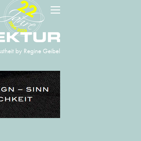
22
2004-2026
stheit
by Regine Geibel