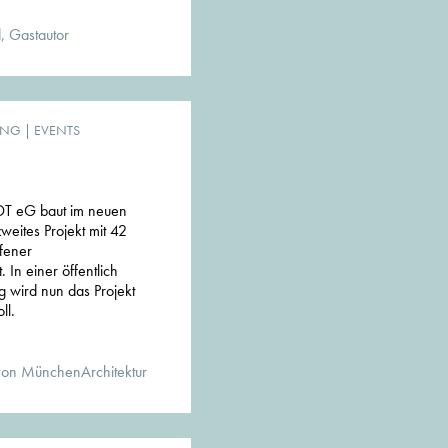
, Gastautor
UNG
|
EVENTS
 eG baut im neuen
weites Projekt mit 42
fener
 In einer öffentlich
g wird nun das Projekt
ll.
von MünchenArchitektur