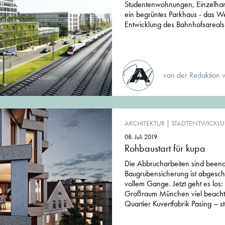
Studentenwohnungen, Einzelhan
ein begrüntes Parkhaus - das W
Entwicklung des Bahnhofsareal
von der Redaktion 
ARCHITEKTUR
|
STADTENTWICKL
08. Juli 2019
Rohbaustart für kupa
Die Abbrucharbeiten sind beend
Baugrubensicherung ist abgeschl
vollem Gange. Jetzt geht es los
Großraum München viel beachte
Quartier Kuvertfabrik Pasing – st