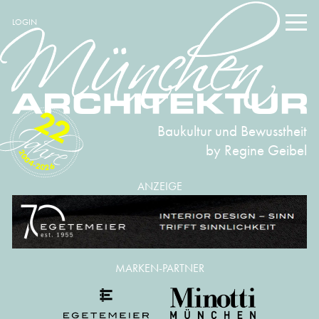
LOGIN
22
Baukultur und Bewusstheit
by Regine Geibel
2004-2026
ANZEIGE