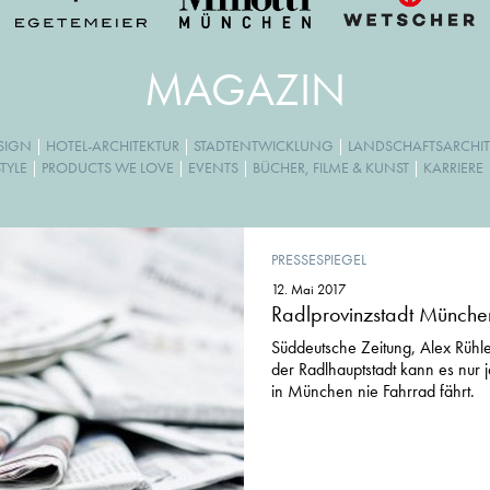
MAGAZIN
ESIGN
|
HOTEL-ARCHITEKTUR
|
STADTENTWICKLUNG
|
LANDSCHAFTSARCHIT
TYLE
|
PRODUCTS WE LOVE
|
EVENTS
|
BÜCHER, FILME & KUNST
|
KARRIERE
PRESSESPIEGEL
12. Mai 2017
Radlprovinzstadt Münche
Süddeutsche Zeitung, Alex Rühl
der Radlhauptstadt kann es nur 
in München nie Fahrrad fährt.