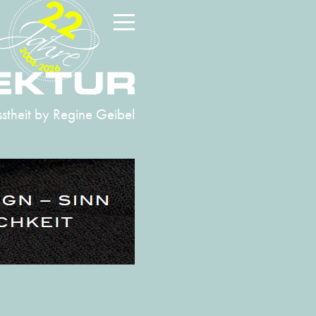
22
2004-2026
stheit
by Regine Geibel