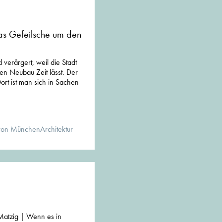
s Gefeilsche um den
verärgert, weil die Stadt
nen Neubau Zeit lässt. Der
ort ist man sich in Sachen
von MünchenArchitektur
Matzig | Wenn es in