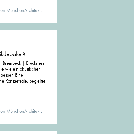
von MünchenArchitektur
tikdebakel?
J. Brembeck | Bruckners
ie wie ein akustischer
t besser. Eine
e Konzertsäle, begleitet
von MünchenArchitektur