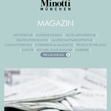
MAGAZIN
ARCHITEKTUR
|
INTERIOR DESIGN
|
HOTEL-ARCHITEKTUR
|
STADTENTWICKLUNG
|
LANDSCHAFTSARCHITEKTUR
|
ZUKUNFTSTRENDS
|
INTERVIEWS & MINDSTYLE
|
PRODUCTS WE LOVE
|
EVENTS
|
BÜCHER, FILME & KUNST
|
KARRIERE
|
PRESSESPIEGEL