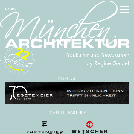
LOGIN
22
Baukultur und Bewusstheit
by Regine Geibel
2004-2026
ANZEIGE