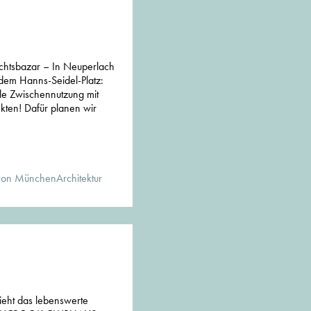
achtsbazar – In Neuperlach
 dem Hanns-Seidel-Platz:
lle Zwischennutzung mit
kten! Dafür planen wir
von MünchenArchitektur
ieht das lebenswerte