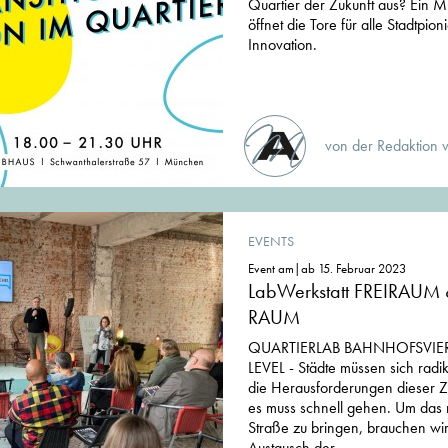
Quartier der Zukunft aus? E
öffnet die Tore für alle Stadtpio
Innovation.
von der Redaktion 
EVENTS
Event am|ab 15. Februar 2023
LabWerkstatt FREIRAUM
RAUM
QUARTIERLAB BAHNHOFSVIER
LEVEL - Städte müssen sich radi
die Herausforderungen dieser Z
es muss schnell gehen. Um das 
Straße zu bringen, brauchen w
Austausch der...