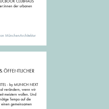
in MUCBOOK CLUBHAUS
nier:innen der urbanen
von MünchenArchitektur
 & ÖFFENTLICHER
TEL - by MUNICH NEXT
kal verändern, wenn wir
eit meistern wollen. Und
nötige Tempo auf die
ir einen gemeinsamen