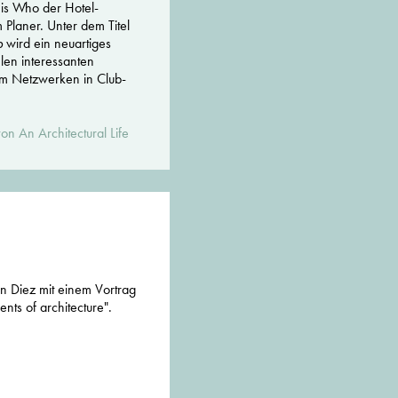
o is Who der Hotel-
 Planer. Unter dem Titel
b
wird ein neuartiges
len interessanten
um Netzwerken in Club-
on An Architectural Life
n Diez mit einem Vortrag
nts of architecture".