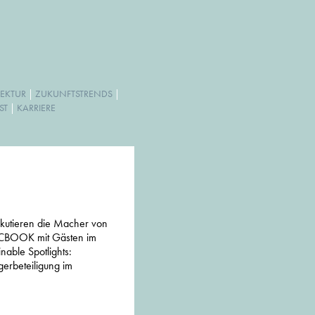
EKTUR
|
ZUKUNFTSTRENDS
|
ST
|
KARRIERE
skutieren die Macher von
BOOK mit Gästen im
nable Spotlights:
erbeteiligung im