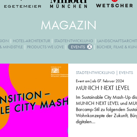
MAGAZIN
ESIGN
|
HOTEL-ARCHITEKTUR
|
STADTENTWICKLUNG
|
LANDSCHAFTSARCHIT
& MINDSTYLE
|
PRODUCTS WE LOVE
|
EVENTS
|
BÜCHER, FILME & KUN
STADTENTWICKLUNG
|
EVENTS
Event am|ab 07. Februar 2024
MUNICH NEXT LEVEL
Im Sustainable City Mash-Up di
MUNICH NEXT LEVEL und MUC
Barcamp-Stil zu folgenden Sustai
Wohnkonzepte der Zukunft, Bürg
digitalen...