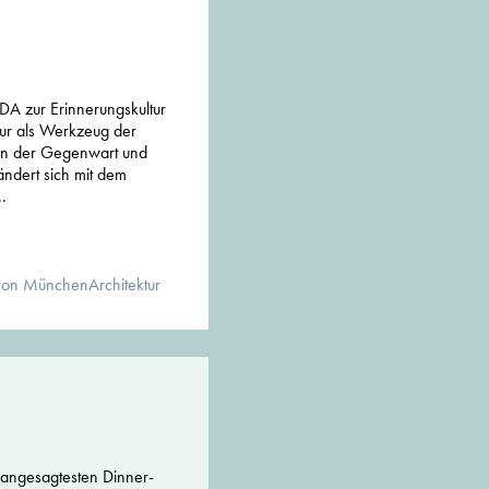
g
DA zur Erinnerungskultur
ur als Werkzeug der
 in der Gegenwart und
ändert sich mit dem
.
von MünchenArchitektur
 angesagtesten Dinner-