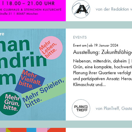
von der Redaktion 
EVENTS
Event am|ab 19. Januar 2024
Ausstellung: Zukunftsfähi
Nebenan, mittendrin, daheim | K
Grün, eine kompakte, hochwert
Planung ihrer Quartiere verfolgt 
und partizipativen Ansatz: Her
Klimaschutz und...
von PlanTreff, Gasta