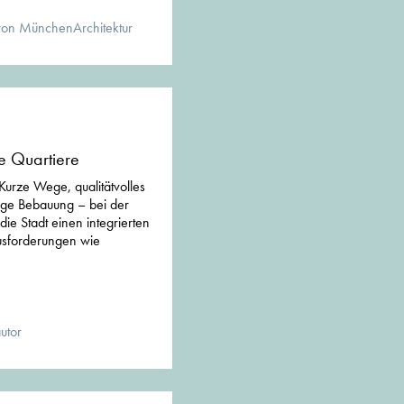
von MünchenArchitektur
ge Quartiere
urze Wege, qualitätvolles
ige Bebauung – bei der
die Stadt einen integrierten
ausforderungen wie
utor