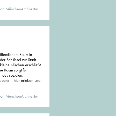
von MünchenArchitektur
 öffentlichem Raum in
er Schlüssel zur Stadt.
 kleine Nischen erschließt
he Raum sorgt für
rt des sozialen,
 Lebens – hier erleben und
von MünchenArchitektur