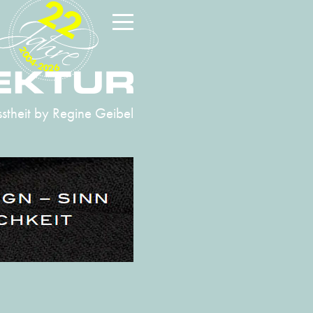
22
2004-2026
stheit
by Regine Geibel