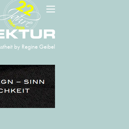
22
2004-2026
stheit
by Regine Geibel