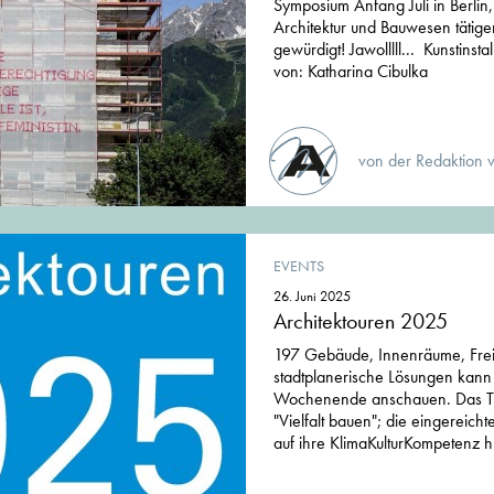
Symposium Anfang Juli in Berlin
Architektur und Bauwesen tätige
gewürdigt! Jawolllll... Kunstinsta
von: Katharina Cibulka
von der Redaktion 
EVENTS
26. Juni 2025
Architektouren 2025
197 Gebäude, Innenräume, Fre
stadtplanerische Lösungen kann
Wochenende anschauen. Das Th
"Vielfalt bauen"; die eingereich
auf ihre KlimaKulturKompetenz hi