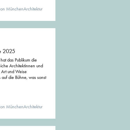
von MünchenArchitektur
re 2025
" hat das Publikum die
eiche Architektinnen und
e Art und Weise
 auf die Bühne, was sonst
von MünchenArchitektur