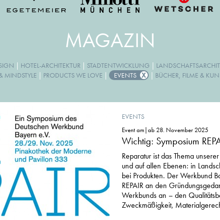
MAGAZIN
ESIGN
|
HOTEL-ARCHITEKTUR
|
STADTENTWICKLUNG
|
LANDSCHAFTSARCHIT
& MINDSTYLE
|
PRODUCTS WE LOVE
|
EVENTS
|
BÜCHER, FILME & KUN
EVENTS
Event am|ab 28. November 2025
Wichtig: Symposium REP
Reparatur ist das Thema unserer Z
und auf allen Ebenen: in Landsc
bei Produkten. Der Werkbund Ba
REPAIR an den Gründungsgeda
Werkbunds an – den Qualitätsbe
Zweckmäßigkeit, Materialgerecht