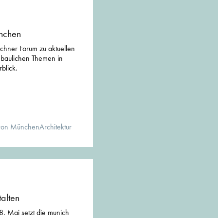
nchen
chner Forum zu aktuellen
tebaulichen Themen in
blick.
von MünchenArchitektur
alten
. Mai setzt die munich