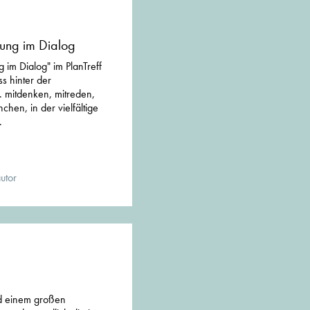
lung im Dialog
g im Dialog" im PlanTreff
s hinter der
. mitdenken, mitreden,
chen, in der vielfältige
.
utor
nd einem großen