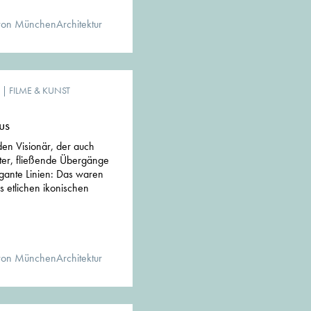
von MünchenArchitektur
|
FILME & KUNST
us
den Visionär, der auch
ter, fließende Übergänge
gante Linien: Das waren
 etlichen ikonischen
von MünchenArchitektur