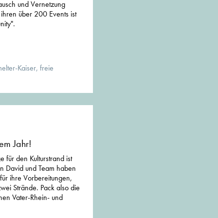
tausch und Vernetzung
 ihren über 200 Events ist
ity".
lter-Kaiser, freie
sem Jahr!
 für den Kulturstrand ist
en David und Team haben
ür ihre Vorbereitungen,
 zwei Strände. Pack also die
hen Vater-Rhein- und