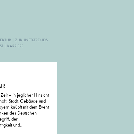
EKTUR
|
ZUKUNFTSTRENDS
|
ST
|
KARRIERE
AIR
eit – in jeglicher Hinsicht
haft, Stadt, Gebäude und
yern knüpft mit dem Event
nken des Deutschen
griff, der
igkeit und...