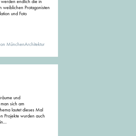
, werden endlich die in
n weiblichen Protagonisten
llation und Foto
von MünchenArchitektur
iräume und
 man sich am
ema lautet dieses Mal
ten Projekte wurden auch
n...