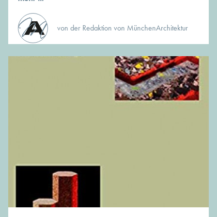
von der Redaktion von MünchenArchitektur