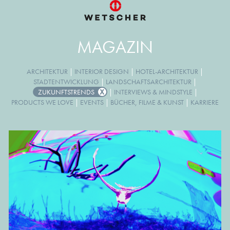
MAGAZIN
ARCHITEKTUR
|
INTERIOR DESIGN
|
HOTEL-ARCHITEKTUR
|
STADTENTWICKLUNG
|
LANDSCHAFTSARCHITEKTUR
|
ZUKUNFTSTRENDS
|
INTERVIEWS & MINDSTYLE
|
PRODUCTS WE LOVE
|
EVENTS
|
BÜCHER, FILME & KUNST
|
KARRIERE