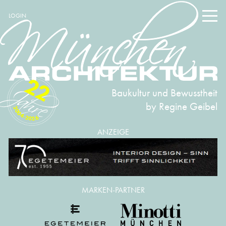
LOGIN
22
Baukultur und Bewusstheit
by Regine Geibel
2004-2026
ANZEIGE