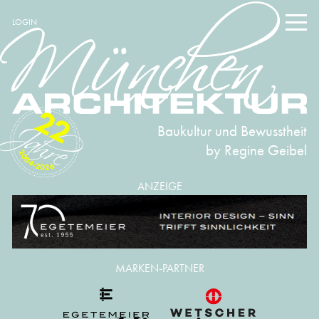
LOGIN
22
Baukultur und Bewusstheit
by Regine Geibel
2004-2026
ANZEIGE