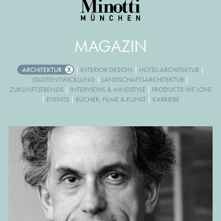
MAGAZIN
ARCHITEKTUR
|
INTERIOR DESIGN
|
HOTEL-ARCHITEKTUR
|
STADTENTWICKLUNG
|
LANDSCHAFTSARCHITEKTUR
|
ZUKUNFTSTRENDS
|
INTERVIEWS & MINDSTYLE
|
PRODUCTS WE LOVE
|
EVENTS
|
BÜCHER, FILME & KUNST
|
KARRIERE