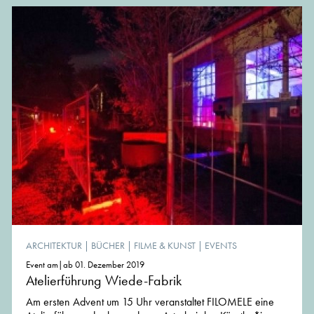
ARCHITEKTUR
|
BÜCHER
|
FILME & KUNST
|
EVENTS
Event am|ab 01. Dezember 2019
Atelierführung Wiede-Fabrik
Am ersten Advent um 15 Uhr veranstaltet FILOMELE eine