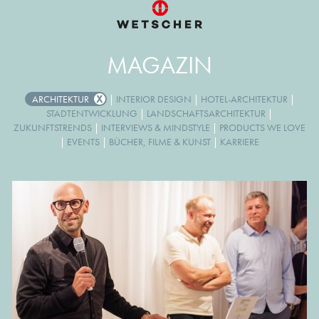
MAGAZIN
ARCHITEKTUR
|
INTERIOR DESIGN
|
HOTEL-ARCHITEKTUR
|
STADTENTWICKLUNG
|
LANDSCHAFTSARCHITEKTUR
|
ZUKUNFTSTRENDS
|
INTERVIEWS & MINDSTYLE
|
PRODUCTS WE LOVE
|
EVENTS
|
BÜCHER, FILME & KUNST
|
KARRIERE