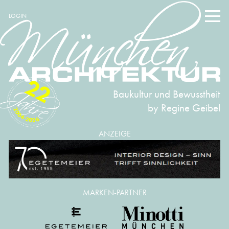
LOGIN
22
Baukultur und Bewusstheit
by Regine Geibel
2004-2026
ANZEIGE