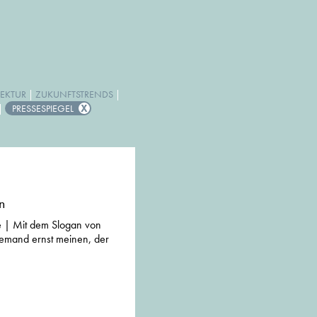
EKTUR
|
ZUKUNFTSTRENDS
|
|
PRESSESPIEGEL
n
e | Mit dem Slogan von
jemand ernst meinen, der