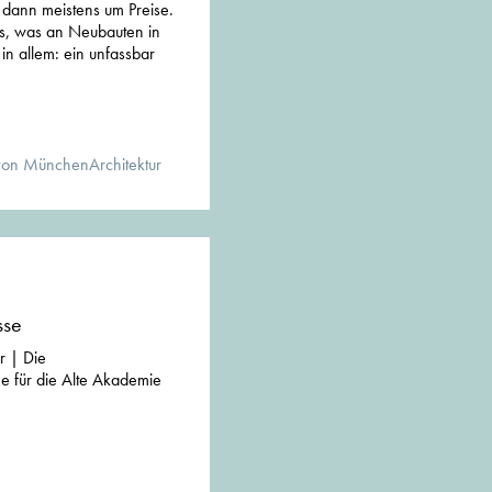
ann meistens um Preise.
us, was an Neubauten in
 in allem: ein unfassbar
von MünchenArchitektur
sse
r | Die
e für die Alte Akademie