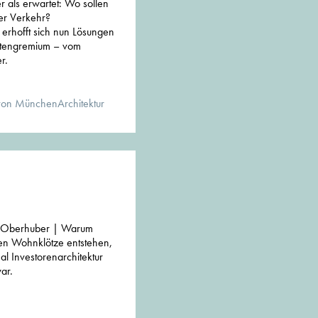
 als erwartet: Wo sollen
der Verkehr?
 erhofft sich nun Lösungen
tengremium – vom
r.
von MünchenArchitektur
e Oberhuber | Warum
sten Wohnklötze entstehen,
al Investorenarchitektur
ar.