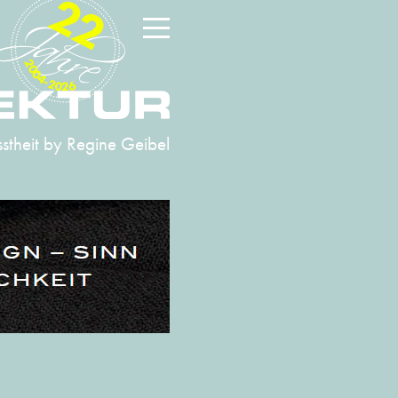
22
2004-2026
stheit
by Regine Geibel