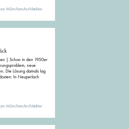
von MünchenArchitektur
ick
en | Schon in den 1950er
nungsproblem, neue
n. Die Lösung damals lag
osten: In Neuperlach
von MünchenArchitektur