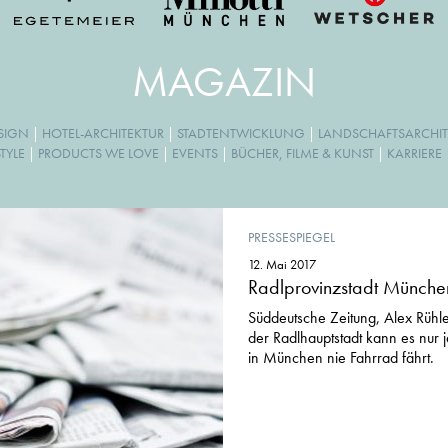
MAGAZIN
ESIGN
|
HOTEL-ARCHITEKTUR
|
STADTENTWICKLUNG
|
LANDSCHAFTSARCHIT
TYLE
|
PRODUCTS WE LOVE
|
EVENTS
|
BÜCHER, FILME & KUNST
|
KARRIERE
PRESSESPIEGEL
12. Mai 2017
Radlprovinzstadt Münche
Süddeutsche Zeitung, Alex Rühl
der Radlhauptstadt kann es nur 
in München nie Fahrrad fährt.