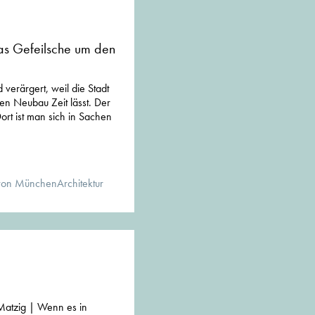
s Gefeilsche um den
verärgert, weil die Stadt
nen Neubau Zeit lässt. Der
ort ist man sich in Sachen
von MünchenArchitektur
Matzig | Wenn es in