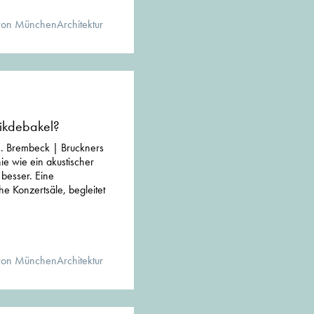
von MünchenArchitektur
tikdebakel?
J. Brembeck | Bruckners
ie wie ein akustischer
t besser. Eine
e Konzertsäle, begleitet
von MünchenArchitektur