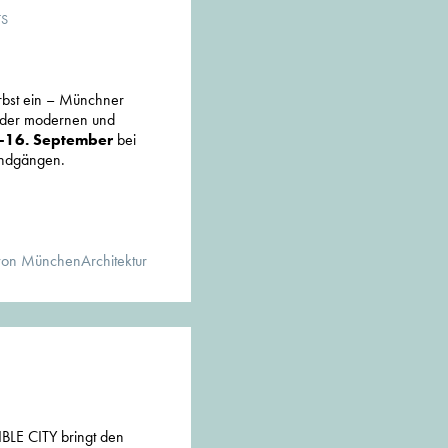
TS
rbst ein – Münchner
n der modernen und
-16. September
bei
Rundgängen.
von MünchenArchitektur
BLE CITY bringt den