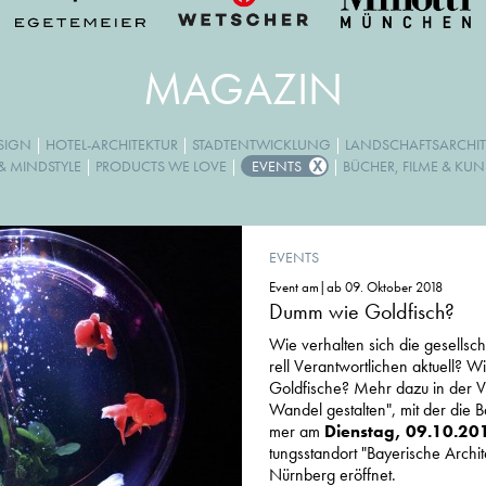
MAGAZIN
ESIGN
|
HOTEL-ARCHITEKTUR
|
STADTENTWICKLUNG
|
LANDSCHAFTSARCHIT
& MINDSTYLE
|
PRODUCTS WE LOVE
|
EVENTS
|
BÜCHER, FILME & KUN
EVENTS
Event am|ab 09. Oktober 2018
Dumm wie Goldfisch?
Wie ver­hal­ten sich die gesell­schaft
rel­l Verant­wor­tlichen aktu­ell? 
Gold­fi­sche? Mehr dazu in der Ve
Wandel gestalten", mit der die Bay
mer am
Dienstag, 09.10.20
tungs­stand­ort "Baye­ri­sche Arch
Nürn­berg eröff­net.