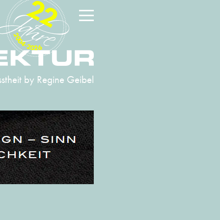
22
2004-2026
stheit
by Regine Geibel