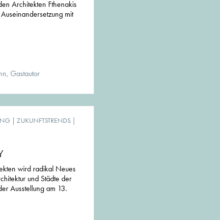
den Architekten Fthenakis
e Auseinandersetzung mit
n, Gastautor
UNG
|
ZUKUNFTSTRENDS
|
Y
ekten wird radikal Neues
hitektur und Städte der
der Ausstellung am 13.