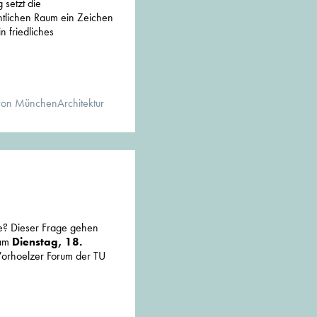
 setzt die
entlichen Raum ein Zeichen
n friedliches
von MünchenArchitektur
te? Dieser Frage gehen
 am
Dienstag, 18.
orhoelzer Forum der TU