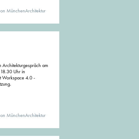
von MünchenArchitektur
 Architekturgespräch am
 18.30 Uhr in
t Workspace 4.0 -
tzung.
von MünchenArchitektur