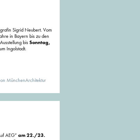
ografin Sigrid Neubert. Vom
ahre in Bayern bis zu den
usstellung bis
Sonntag,
m Ingolstadt.
von MünchenArchitektur
Auf AEG“
am 22./23.