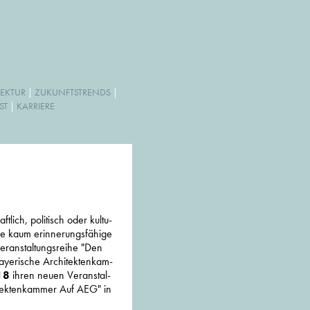
EKTUR
|
ZUKUNFTSTRENDS
|
ST
|
KARRIERE
­li­ch, poli­ti­sch oder kul­tu­
Wie kaum erin­ne­rungs­fä­hige
r­an­stal­tungs­reihe "Den
e­ri­sche Archi­tek­ten­kam­
18
ihren neuen Ver­an­stal­
i­tek­ten­kam­mer Auf AEG" in