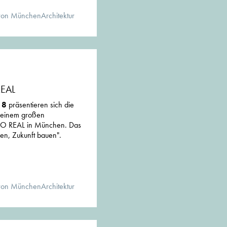
von MünchenArchitektur
REAL
018
präsentieren sich die
 einem großen
XPO REAL in München. Das
nen, Zukunft bauen".
von MünchenArchitektur