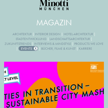
MAGAZIN
ARCHITEKTUR
|
INTERIOR DESIGN
|
HOTEL-ARCHITEKTUR
|
STADTENTWICKLUNG
|
LANDSCHAFTSARCHITEKTUR
|
ZUKUNFTSTRENDS
|
INTERVIEWS & MINDSTYLE
|
PRODUCTS WE LOVE
|
EVENTS
|
BÜCHER, FILME & KUNST
|
KARRIERE