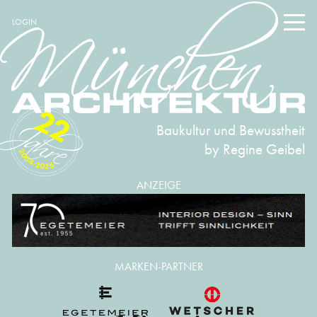
LOGIN
22
Baukultur und Bewusstheit
by Regine Geibel
2004-2026
ANZEIGE