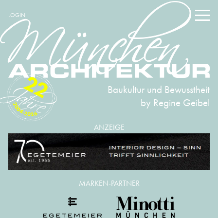
LOGIN
22
Baukultur und Bewusstheit
by Regine Geibel
2004-2026
ANZEIGE