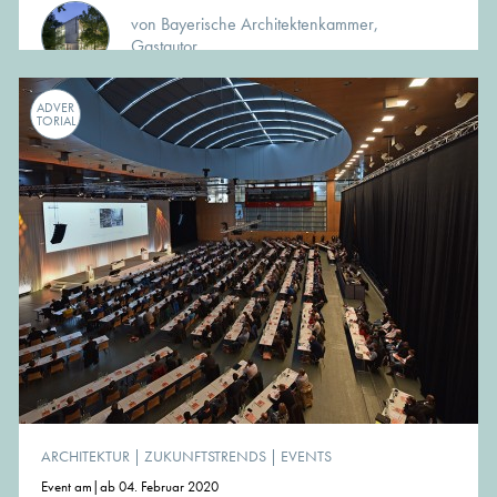
von Bayerische Architektenkammer,
Gastautor
ADVER
TORIAL
ARCHITEKTUR
|
ZUKUNFTSTRENDS
|
EVENTS
Event am|ab 04. Februar 2020