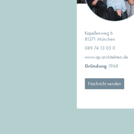
Kapellenweg 6
81371 München
089 74 13 03 0
www.ap-architekten.de
Gründung
1968
Nachricht senden