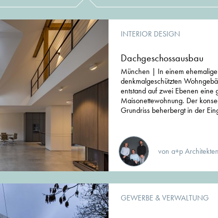
INTERIOR DESIGN
Dachgeschossausbau
München | In einem ehemaligen
denkmalgeschützten Wohngebäud
entstand auf zwei Ebenen eine 
Maisonettewohnung. Der konsequ
Grundriss beherbergt in der Ei
von a+p Architekte
GEWERBE & VERWALTUNG