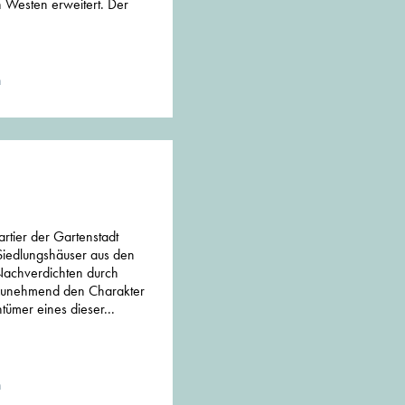
h Westen erweitert. Der
n
tier der Gartenstadt
Siedlungshäuser aus den
achverdichten durch
 zunehmend den Charakter
tümer eines dieser...
n