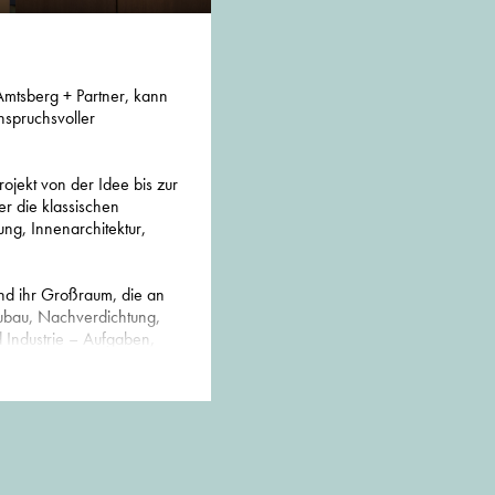
Amtsberg + Partner, kann
nspruchsvoller
rojekt von der Idee bis zur
er die klassischen
ng, Innenarchitektur,
nd ihr Großraum, die an
eubau, Nachverdichtung,
Industrie – Aufgaben,
f und städtebaulicher
rbeit unserer Architekten
n.