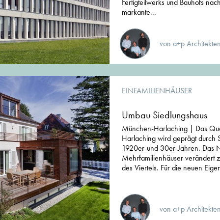
Fertigteilwerks und Bauhofs nac
markante...
von a+p Architekte
EINFAMILIENHÄUSER
Umbau Siedlungshaus
München-Harlaching | Das Quar
Harlaching wird geprägt durch 
1920er-und 30er-Jahren. Das N
Mehrfamilienhäuser verändert
des Viertels. Für die neuen Eigen
von a+p Architekte