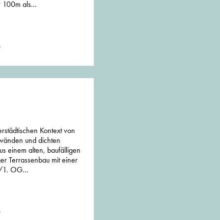
 100m als...
n
städtischen Kontext von
ndwänden und dichten
 einem alten, baufälligen
r Terrassenbau mit einer
/1. OG...
n