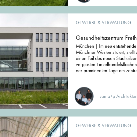
GEWERBE & VERWALTUNG
Gesundheitszentrum Frei
München | Im neu entstehenden 
Münchner Westen situiert, stell
einen Teil des neuen Stadtteilze
verglasten Einzelhandelsfläche
der prominenten Lage am zentra
von a+p Architekte
GEWERBE & VERWALTUNG