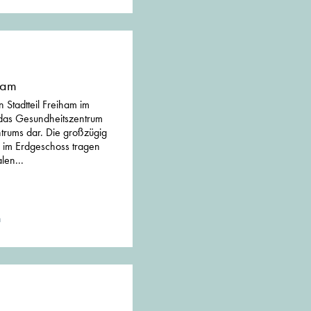
ham
Stadtteil Freiham im
t das Gesundheitszentrum
ntrums dar. Die großzügig
n im Erdgeschoss tragen
len...
n