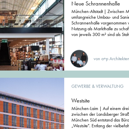
Neue Schrannenhalle
München-Altstadt | Zwischen M
umfangreiche Umbau- und Sani
Schrannenhalle vorgenommen wo
Nutzung als Markthalle zu scha
von jeweils 300 m² sind als Stah
von a+p Architekte
GEWERBE & VERWALTUNG
Westsite
München-Laim | Auf einem drei
zwischen der Landsberger Straß
München Süd entstand das Bü
„Westsite". Entlang der vielbef