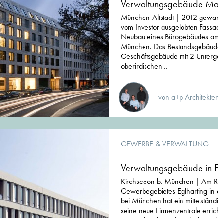
Verwaltungsgebäude Max
München-Altstadt | 2012 gewan
vom Investor ausgelobten Fass
Neubau eines Bürogebäudes am 
München. Das Bestandsgebäude
Geschäftsgebäude mit 2 Unterg
oberirdischen...
von a+p Architekte
GEWERBE & VERWALTUNG
Verwaltungsgebäude in E
Kirchseeon b. München | Am R
Gewerbegebietes Eglharting in
bei München hat ein mittelstän
seine neue Firmenzentrale erric