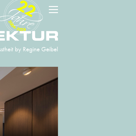
22
2004-2026
stheit
by Regine Geibel