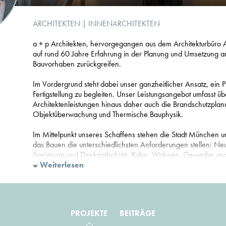
ARCHITEKTEN
|
INNENARCHITEKTEN
a + p Architekten, hervorgegangen aus dem Architekturbüro 
auf rund 60 Jahre Erfahrung in der Planung und Umsetzung a
Bauvorhaben zurückgreifen.
Im Vordergrund steht dabei unser ganzheitlicher Ansatz, ein P
Fertigstellung zu begleiten. Unser Leistungsangebot umfasst üb
Architektenleistungen hinaus daher auch die Brandschutzplanu
Objektüberwachung und Thermische Bauphysik.
Im Mittelpunkt unseres Schaffens stehen die Stadt München u
das Bauen die unterschiedlichsten Anforderungen stellen: N
Sanierung und Denkmalschutz; Kultur, Wohnen, Gewerbe und 
deren Lösung im Spannungsfeld zwischen individuellem Bedar
Weiterlesen
Entwicklungen stehen.
Unseren Erfolg verdanken wir der professionellen Zusammena
und Ingenieuren und deren Erfahrung in allen Leistungsphase
PROJEKTE
BEITRÄGE