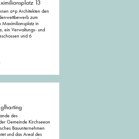
imiliansplatz 13
nen a+p Architekten den
adenwettbewerb zum
Maximiliansplatz in
, ein Verwaltungs- und
eschossen und 6
n
glharting
ande des
 der Gemeinde Kirchseeon
disches Bauunternehmen
htet und das Areal des