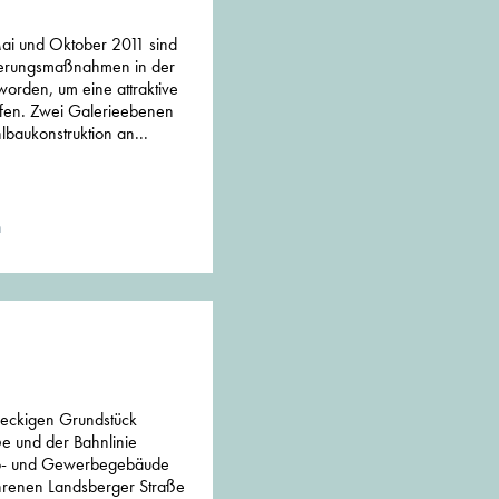
ai und Oktober 2011 sind
erungsmaßnahmen in der
rden, um eine attraktive
ffen. Zwei Galerieebenen
lbaukonstruktion an...
n
eckigen Grundstück
e und der Bahnlinie
ro- und Gewerbegebäude
ahrenen Landsberger Straße