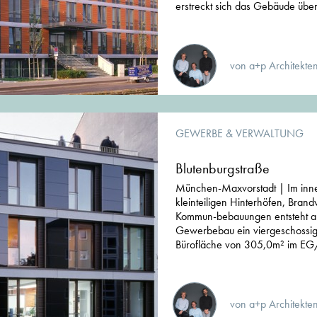
erstreckt sich das Gebäude über
von a+p Architekte
GEWERBE & VERWALTUNG
Blutenburgstraße
München-Maxvorstadt | Im inner
kleinteiligen Hinterhöfen, Bra
Kommun-bebauungen entsteht aus
Gewerbebau ein viergeschossige
Bürofläche von 305,0m² im EG
von a+p Architekte