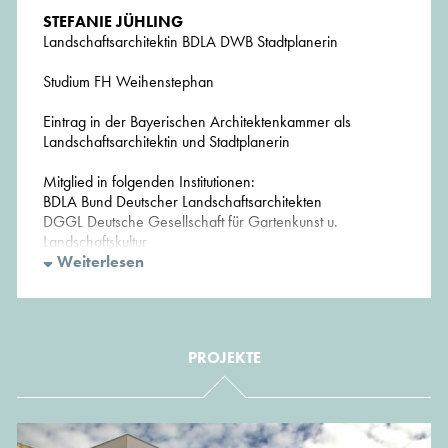
STEFANIE JÜHLING
Landschaftsarchitektin BDLA DWB Stadtplanerin
Studium FH Weihenstephan
Eintrag in der Bayerischen Architektenkammer als
Landschaftsarchitektin und Stadtplanerin
Mitglied in folgenden Institutionen:
BDLA Bund Deutscher Landschaftsarchitekten
DGGL Deutsche Gesellschaft für Gartenkunst u.
Landschaftskultur
DWB Deutscher Werkbund Bayern e.V. | zeitweise
Weiterlesen
Ausschußmitglied
Kontaktkreis der Münchener Architektenverbände |
Vorsitzende von 1998 bis 2000
PROJEKTE
Lehrauftrag Baukonstruktion FH Weihenstephan 1996 -
1998
Partner im EU-Forschungsprogramm Green Facade 2002
- 2004