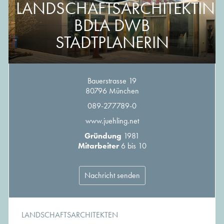
LANDSCHAFTSARCHITEKTIN
BDLA DWB
STADTPLANERIN
Bauerstrasse 19
80796 München
089-277789-0
www.juehling.net
Gründung
1981
Mitarbeiter
6 bis 10
Nachricht senden
LANDSCHAFTSARCHITEKTEN