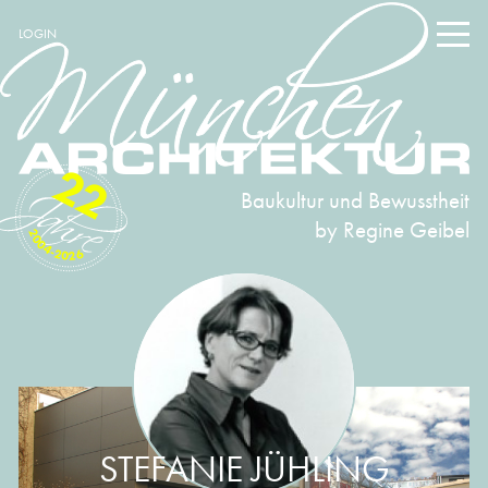
LOGIN
22
Baukultur und Bewusstheit
by Regine Geibel
2004-2026
STEFANIE JÜHLING