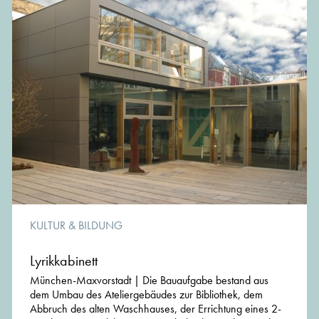
Ehrenamtliche Tätigkeit in folgenden Gremien der
Landeshauptstadt München:
Beratergruppe Stadtgestaltung und Ökologie Messestadt
Riem 2002 - 2007
Kommission für Stadtgestaltung 2003 - 2009
Kommission für Kunst am Bau und im Öffentlichen Raum
2003 - 2012
Diverse Preisrichtertätigkeiten
Parallel zum Büro Stefanie Jühling Partnerin in der
Stefanie Jühling Otto A. Bertram Landschaftsarchitekten
GbR BDLA
KULTUR & BILDUNG
Lyrikkabinett
München-Maxvorstadt | Die Bauaufgabe bestand aus
dem Umbau des Ateliergebäudes zur Bibliothek, dem
Abbruch des alten Waschhauses, der Errichtung eines 2-