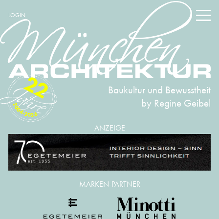
LOGIN
22
Baukultur und Bewusstheit
by Regine Geibel
2004-2026
ANZEIGE