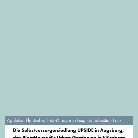
Agrilution Plantcube. Foto © bayern design & Sebastian Lock
Die Selbstversorgersiedlung UPSIDE in Augsburg,
das PlantHouse für Urban Gardening in Nürnberg