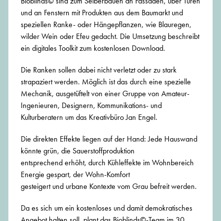
Bioblinds© sind zum Selberbauen an Fassaden, über Türen
und an Fenstern mit Produkten aus dem Baumarkt und
speziellen Ranke- oder Hängepflanzen, wie Blauregen,
wilder Wein oder Efeu gedacht. Die Umsetzung beschreibt
ein digitales Toolkit zum kostenlosen Download.
Die Ranken sollen dabei nicht verletzt oder zu stark
strapaziert werden. Möglich ist das durch eine spezielle
Mechanik, ausgetüftelt von einer Gruppe von Amateur-
Ingenieuren, Designern, Kommunikations- und
Kulturberatern um das Kreativbüro Jan Engel.
Die direkten Effekte liegen auf der Hand: Jede Hauswand
könnte grün, die Sauerstoffproduktion
entsprechend erhöht, durch Kühleffekte im Wohnbereich
Energie gespart, der Wohn-Komfort
gesteigert und urbane Kontexte vom Grau befreit werden.
Da es sich um ein kostenloses und damit demokratisches
Angebot halten soll, plant das Bioblinds©-Team im 30.