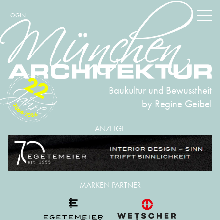
LOGIN
22
Baukultur und Bewusstheit
by Regine Geibel
2004-2026
ANZEIGE