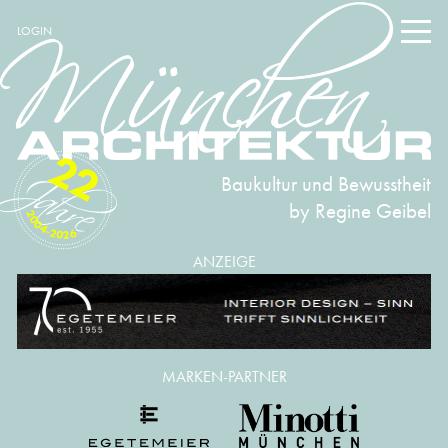
LOGIN
22
Baukultur und Bewusstheit
by Regine Geibel
2004-2026
ANZEIGE