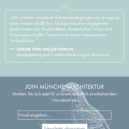
„Wir schaffen exzellente Rahmenbedingungen zur Anregung
eines wissenschaftlichen Dialogs zwischen engagierten
Studierenden der Baufakultäten, Bautechniker*innen und
Gastwissenschaftler*innen sowie einem interessierten
Fachpublikum.“
OSKAR VON MILLER FORUM
Impulsgebung und Exzellenzförderung im Bauwesen
JOIN MÜNCHENARCHITEKTUR
Melden Sie sich jetzt für unseren monatlich erscheinenden
Newsbrief an!