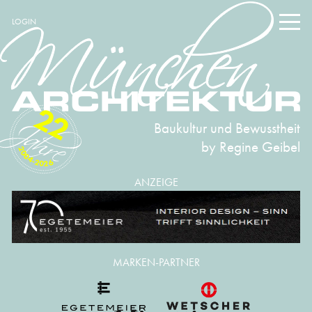
LOGIN
22
Baukultur und Bewusstheit
by Regine Geibel
2004-2026
ANZEIGE