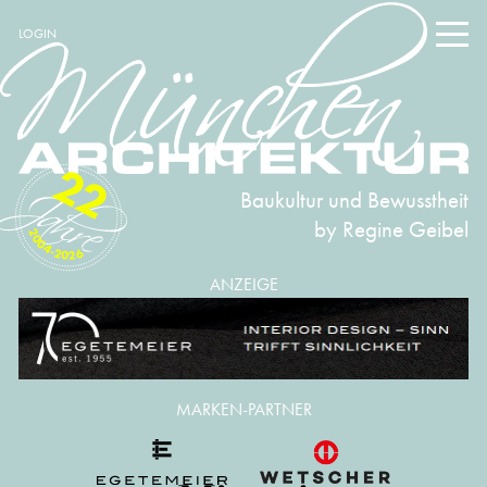
LOGIN
22
Baukultur und Bewusstheit
by Regine Geibel
2004-2026
ANZEIGE