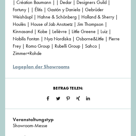
| Création Baumann | | Dedar | Designers Guild |
Fortuny | | Élitis | Gastón y Daniela | Gebrüder
Weishäupl | Hahne & Schönberg | Holland & Sherry |
Houlès | House of Jab Anstoetz | Jim Thompson |
Kinnasand | Kobe | Lelièvre | Little Greene | Luiz |
Nobilis Fontan | Nya Nordiska | Osborne&Little | Pierre
Frey | Romo Group | Rubelli Group | Sahco |
Zimmer+Rohde
Lageplan der Showrooms
BEITRAG TEILEN:
Veranstaltungstyp
Showroom-Messe