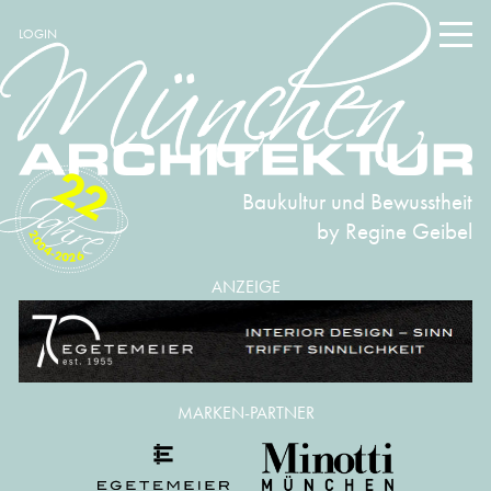
LOGIN
22
Baukultur und Bewusstheit
by Regine Geibel
2004-2026
ANZEIGE