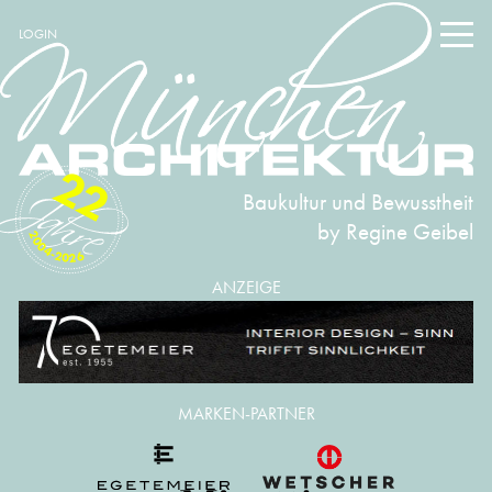
LOGIN
22
Baukultur und Bewusstheit
by Regine Geibel
2004-2026
ANZEIGE