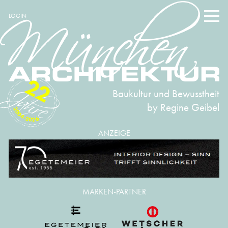
LOGIN
22
Baukultur und Bewusstheit
by Regine Geibel
2004-2026
ANZEIGE