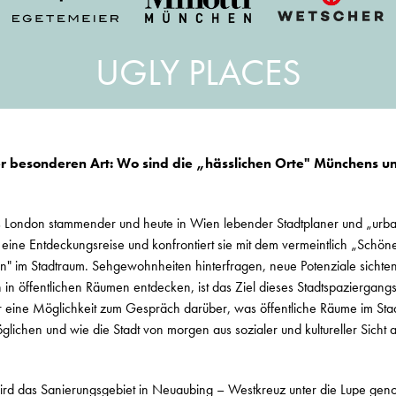
UGLY PLACES
r besonderen Art: Wo sind die „hässlichen Orte" Münchens 
 London stammender und heute in Wien lebender Stadtplaner und „urban
 eine Entdeckungsreise und konfrontiert sie mit dem vermeintlich „Schö
en" im Stadtraum. Sehgewohnheiten hinterfragen, neue Potenziale sichte
in öffentlichen Räumen entdecken, ist das Ziel dieses Stadtspaziergang
ur eine Möglichkeit zum Gespräch darüber, was öffentliche Räume im Sta
ichen und wie die Stadt von morgen aus sozialer und kultureller Sicht a
rd das Sanierungsgebiet in Neuaubing – Westkreuz unter die Lupe gen