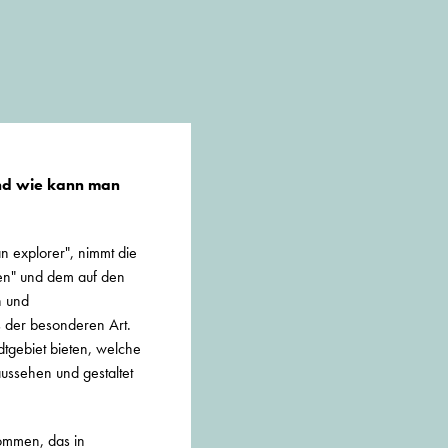
und wie kann man
 explorer", nimmt die
nen" und dem auf den
n und
s der besonderen Art.
dtgebiet bieten, welche
ussehen und gestaltet
ommen, das in