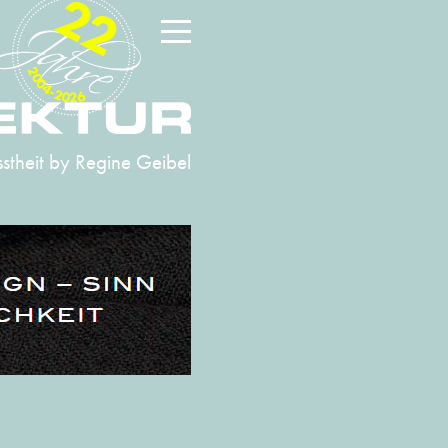
22
2004-2026
stheit
by Regine Geibel