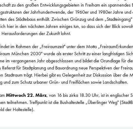
schaft zu den großen Entwicklungsgebieten in Freiham ein spannendes E
ngsstrukturen der Jahrhundertwende, der 1960er und 1980er Jahre und 
cetten des Städtebaus enthält. Zwischen Grünzug und dem „Stadteingang"
ch hier in den nächsten Jahren einiges tun, so dass sich der Blick sowo
e Herausforderungen der Zukunft lohnt.
findet im Rahmen der „Freiraumzeit" unter dem Motto „FreiraumErkunden"
raum München 2030" wurde als erster Schritt zu einer langfristigen Sic
e im vergangenen Jahr abgeschlossen und bildet die Grundlage für die
s Referat für Stadtplanung und Bauordnung neue Perspektiven der Freira
den Stadtraum trägt. Hierbei gibt es Gelegenheit zur Diskussion über die 
ng und zum Schutz urbaner Grün- und Freiflächen sowie Landschaften.
 am
Mittwoch 22. März
, von 16 bis zirka 18.30 Uhr, ist in englischer
n teilnehmen. Treffpunkt ist die Bushaltestelle „Überlinger Weg" (Stadt
d der Haltestelle).