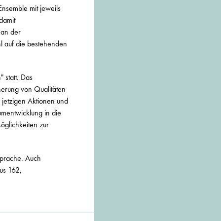
nsemble mit jeweils
damit
 an der
hl auf die bestehenden
 statt. Das
herung von Qualitäten
 jetzigen Aktionen und
umentwicklung in die
Möglichkeiten zur
 Sprache. Auch
Bus 162,