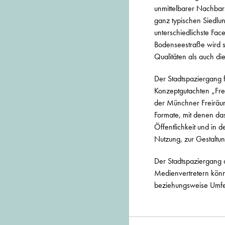
unmittelbarer Nachbar
ganz typischen Siedlu
unterschiedlichste Fa
Bodenseestraße wird si
Qualitäten als auch di
Der Stadtspaziergang 
Konzeptgutachten „Frei
der Münchner Freiräum
Formate, mit denen da
Öffentlichkeit und in 
Nutzung, zur Gestaltu
Der Stadtspaziergang
Medienvertretern könne
beziehungsweise Umfel