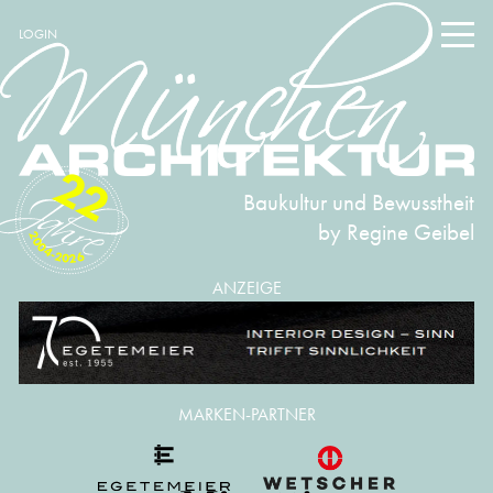
LOGIN
22
Baukultur und Bewusstheit
by Regine Geibel
2004-2026
ANZEIGE