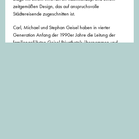
zeitgemäßen Design, das auf anspruchsvolle
Städtereisende zugeschnitten ist.
Carl, Michael und Stephan Geisel haben in vierter
Generation Anfang der 1990er Jahre die Leitung der
familiengeführten Geisel Privathotels übernommen und
seitdem stark expandiert – ausschließlich am Standort
München. Zum Portfolio gehören das Luxushotel Königshof
mit seinem mehrfach ausgezeichneten Gourmetrestaurant
unter Sternekoch Martin Fauster, das First-Class-Hotel
Excelsior, das Designhotel anna sowie das modern
gestaltete City-Hotel Cosmopolitan. Ein Weingut, die
exklusive Weinhandlung Geisels Weingalerie und das
Traditionsrestaurant Geisels Werneckhof unter Sternekoch
Tohru Nakamura – soeben mit der Auszeichnung „Koch
des Jahres 2015" gekürt – zählen ebenfalls zum
Familienunternehmen.