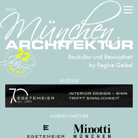
LOGIN
22
Baukultur und Bewusstheit
by Regine Geibel
2004-2026
ANZEIGE