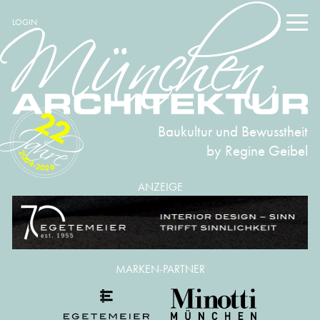
LOGIN
22
Baukultur und Bewusstheit
by Regine Geibel
2004-2026
ANZEIGE