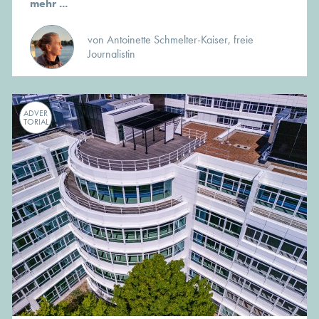
mehr ...
von Antoinette Schmelter-Kaiser, freie
Journalistin
ADVER
TORIAL