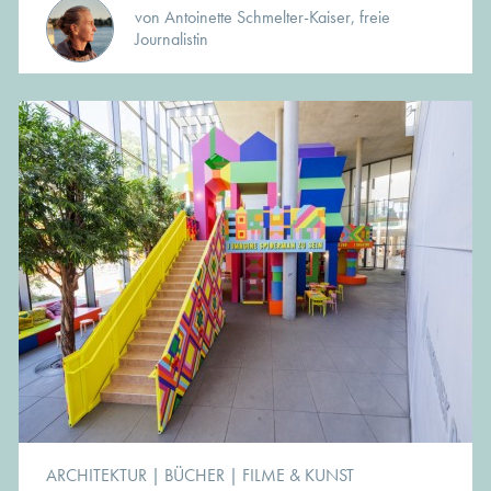
von Antoinette Schmelter-Kaiser, freie
Journalistin
ARCHITEKTUR
|
BÜCHER
|
FILME & KUNST