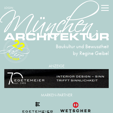
LOGIN
22
Baukultur und Bewusstheit
by Regine Geibel
2004-2026
ANZEIGE