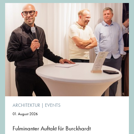
2010 bis heute
STUDIO REGINE GEIBEL: Hochbau-
Planung, Innenarchitektur und Creative
Consulting Hotel
2004 bis heute
Onlinestart MünchenArchitektur
2002
Idee, Konzeption, Realisierung
MünchenArchitektur
1997 bis 2004
freiberuflich tätig im Bereich Architektur
und Innenarchitektur
bis 1998
Architekturstudium mit Diplom
Vor langer Zeit
einige Semester Malerei|Bildhauerei an
der Kunstakademie Düsseldorf
Portraitfoto © Matthias Kunert
ARCHITEKTUR
|
EVENTS
01. August 2026
Fulminanter Auftakt für Burckhardt