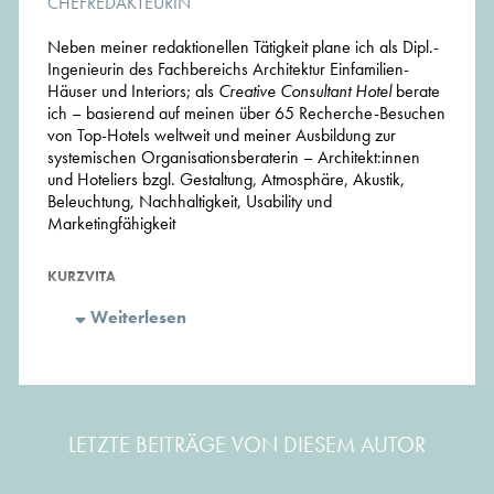
CHEFREDAKTEURIN
Neben meiner redaktionellen Tätigkeit plane ich als Dipl.-
Ingenieurin des Fachbereichs Architektur Einfamilien-
Häuser und Interiors; als
Creative Consultant Hotel
berate
ich – basierend auf meinen über 65 Recherche-Besuchen
von Top-Hotels weltweit und meiner Ausbildung zur
systemischen Organisationsberaterin – Architekt:innen
und Hoteliers bzgl. Gestaltung, Atmosphäre, Akustik,
Beleuchtung, Nachhaltigkeit, Usability und
Marketingfähigkeit
KURZVITA
Weiterlesen
2020 bis 2026
Gründerin und Chefredakteurin der
Plattform CHOSEN by Architects
2010 bis heute
Besuch und Inspektion von
architektonisch interessanten Hotels
weltweit
2017
Zweijährige Ausbildung zur systemischen
LETZTE BEITRÄGE VON DIESEM AUTOR
Coachin und Organisations-
Berateraterin