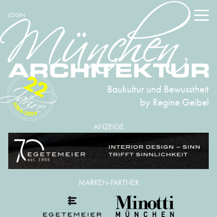
LOGIN
22
Baukultur und Bewusstheit
by Regine Geibel
2004-2026
ANZEIGE