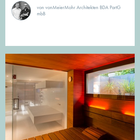
von vonMeierMohr Architekten BDA PartG
mbB