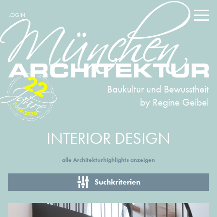
LOGIN
22
Baukultur und Bewusstheit
by Regine Geibel
2004-2026
INTERIOR DESIGN
alle Architekturhighlights anzeigen
Suchkriterien